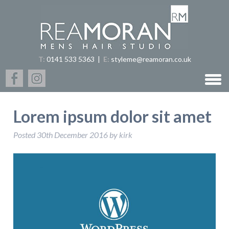
T:
0141 533 5363
|
E:
styleme@reamoran.co.uk
Lorem ipsum dolor sit amet
Posted
30th December 2016
by
kirk